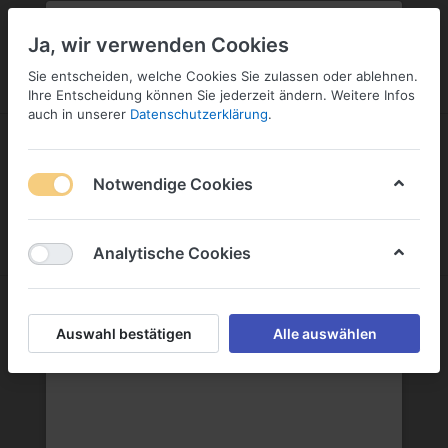
PLZ:
-
FILIALE:
-
SERVICE:
SERVICE
Geben Sie bitte Ihre Postleitzahl
ändern
Ja, wir verwenden Cookies
ein:
Sie entscheiden, welche Cookies Sie zulassen oder ablehnen.
ANMELDEN
Ihre Entscheidung können Sie jederzeit ändern. Weitere Infos
auch in unserer
Datenschutzerklärung
.
Notwendige Cookies
Menü
Anmelden
Wunschliste
Warenkorb
Analytische Cookies
Premium Spirituosen
Auswahl bestätigen
Alle auswählen