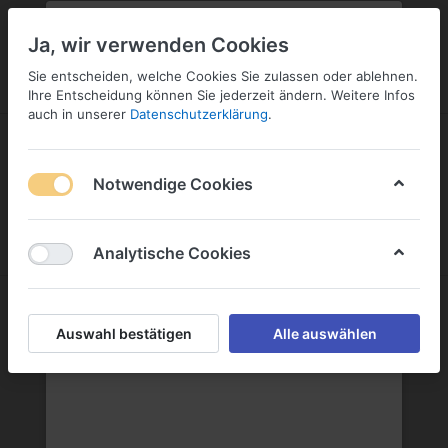
PLZ:
-
FILIALE:
-
SERVICE:
SERVICE
Geben Sie bitte Ihre Postleitzahl
ändern
Ja, wir verwenden Cookies
ein:
Sie entscheiden, welche Cookies Sie zulassen oder ablehnen.
ANMELDEN
Ihre Entscheidung können Sie jederzeit ändern. Weitere Infos
auch in unserer
Datenschutzerklärung
.
Notwendige Cookies
Menü
Anmelden
Wunschliste
Warenkorb
Analytische Cookies
Obstbrand
Auswahl bestätigen
Alle auswählen