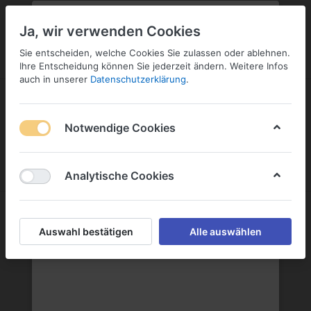
PLZ:
-
FILIALE:
-
SERVICE:
SERVICE
Geben Sie bitte Ihre Postleitzahl
ändern
Ja, wir verwenden Cookies
ein:
Sie entscheiden, welche Cookies Sie zulassen oder ablehnen.
ANMELDEN
Ihre Entscheidung können Sie jederzeit ändern. Weitere Infos
auch in unserer
Datenschutzerklärung
.
Notwendige Cookies
Menü
Anmelden
Wunschliste
Warenkorb
Analytische Cookies
Export
Auswahl bestätigen
Alle auswählen